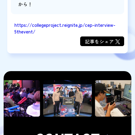
から！
https://collegeproject.reignite.jp/cep-interview-
5thevent/
記事をシェア